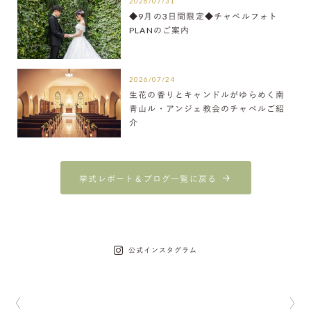
2026/07/31
◆9月の3日間限定◆チャペルフォト
PLANのご案内
2026/07/24
生花の香りとキャンドルがゆらめく南
青山ル・アンジェ教会のチャペルご紹
介
挙式レポート＆ブログ一覧に戻る
公式インスタグラム