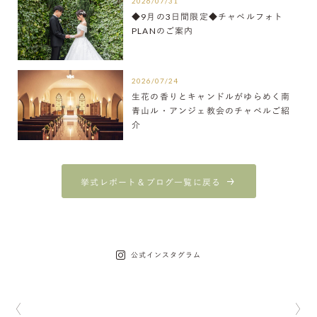
2026/07/31
◆9月の3日間限定◆チャペルフォト
PLANのご案内
2026/07/24
生花の香りとキャンドルがゆらめく南
青山ル・アンジェ教会のチャペルご紹
介
挙式レポート＆ブログ一覧に戻る
公式インスタグラム