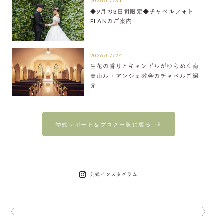
2026/07/31
◆9月の3日間限定◆チャペルフォト
PLANのご案内
2026/07/24
生花の香りとキャンドルがゆらめく南
青山ル・アンジェ教会のチャペルご紹
介
挙式レポート＆ブログ一覧に戻る
公式インスタグラム