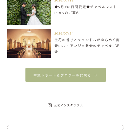
2026/07/31
◆9月の3日間限定◆チャペルフォト
PLANのご案内
2026/07/24
生花の香りとキャンドルがゆらめく南
青山ル・アンジェ教会のチャペルご紹
介
挙式レポート＆ブログ一覧に戻る
公式インスタグラム