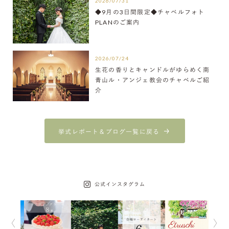
2026/07/31
◆9月の3日間限定◆チャペルフォト
PLANのご案内
2026/07/24
生花の香りとキャンドルがゆらめく南
青山ル・アンジェ教会のチャペルご紹
介
挙式レポート＆ブログ一覧に戻る
公式インスタグラム