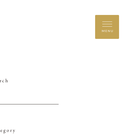
MENU
rch
egory