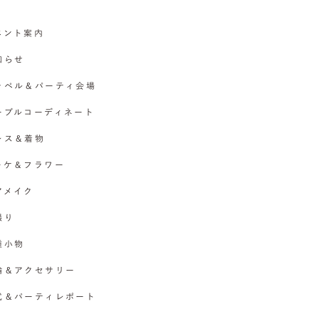
イベント案内
お知らせ
チャペル＆パーティ会場
テーブルコーディネート
ドレス＆着物
ブーケ＆フラワー
ヘアメイク
撮り
各種小物
指輪＆アクセサリー
挙式＆パーティレポート