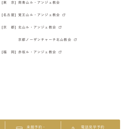
[東 京]
南青山ル・アンジェ教会
[名古屋]
覚王山ル・アンジェ教会
[京 都]
北山ル・アンジェ教会
京都ノーザンチャーチ北山教会
[福 岡]
赤坂ル・アンジェ教会
来館予約・
電話見学予約