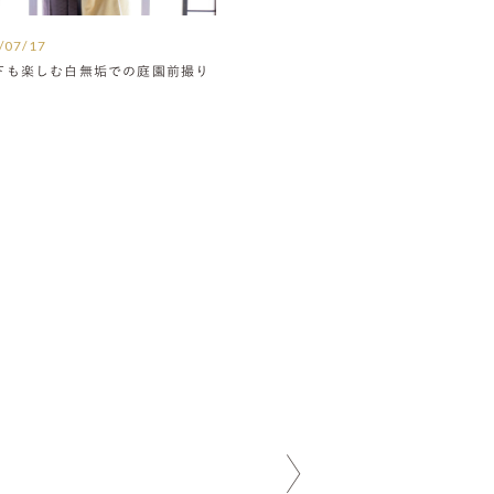
/07/17
下も楽しむ白無垢での庭園前撮り