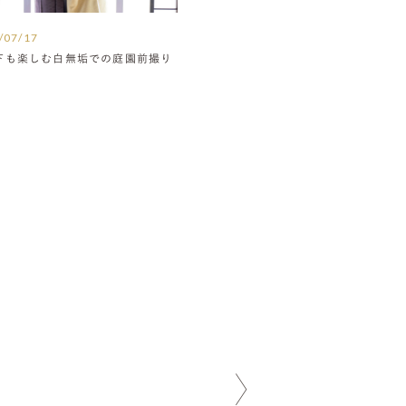
/07/17
下も楽しむ白無垢での庭園前撮り