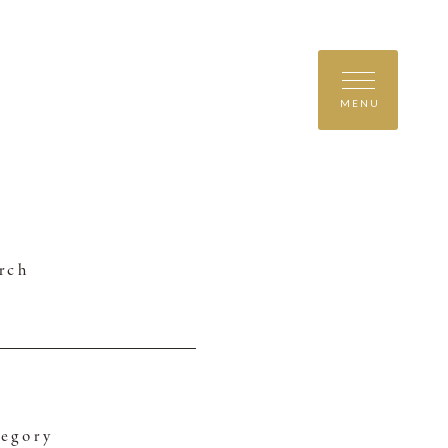
MENU
rch
egory