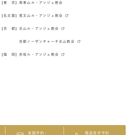
[東 京]
南青山ル・アンジェ教会
[名古屋]
覚王山ル・アンジェ教会
[京 都]
北山ル・アンジェ教会
京都ノーザンチャーチ北山教会
[福 岡]
赤坂ル・アンジェ教会
来館予約・
電話見学予約