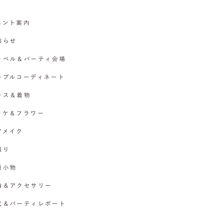
イベント案内
お知らせ
チャペル＆パーティ会場
テーブルコーディネート
ドレス＆着物
ブーケ＆フラワー
ヘアメイク
撮り
各種小物
指輪＆アクセサリー
挙式＆パーティレポート