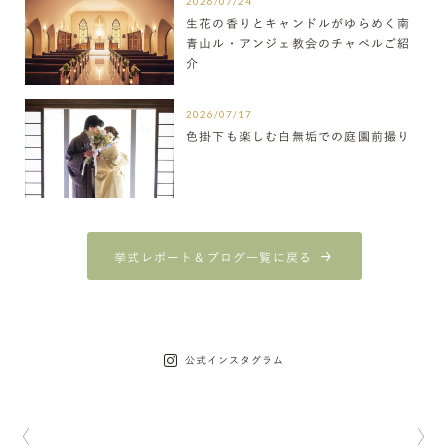
2026/07/24
生花の香りとキャンドルがゆらめく南
青山ル・アンジェ教会のチャペルご紹
介
2026/07/17
色掛下も楽しむ白無垢での庭園前撮り
挙式レポート＆ブログ一覧に戻る
公式インスタグラム