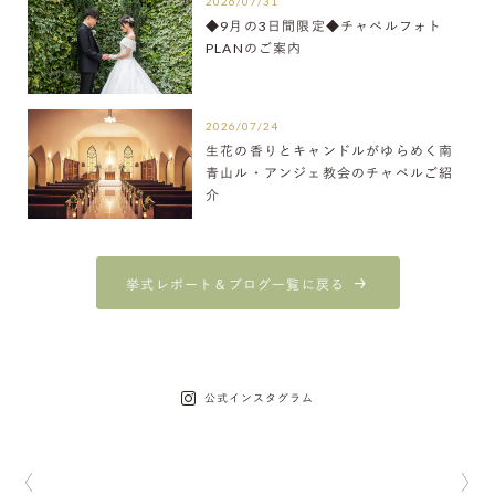
2026/07/31
◆9月の3日間限定◆チャペルフォト
PLANのご案内
2026/07/24
生花の香りとキャンドルがゆらめく南
青山ル・アンジェ教会のチャペルご紹
介
挙式レポート＆ブログ一覧に戻る
公式インスタグラム