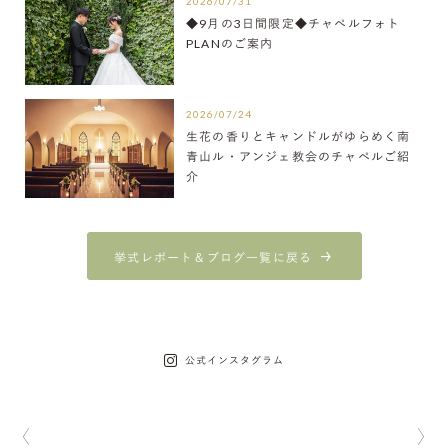
2026/07/31
◆9月の3日間限定◆チャペルフォト
PLANのご案内
2026/07/24
生花の香りとキャンドルがゆらめく南
青山ル・アンジェ教会のチャペルご紹
介
挙式レポート＆ブログ一覧に戻る
公式インスタグラム