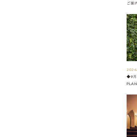
ご案内 
2026
◆9
PLA