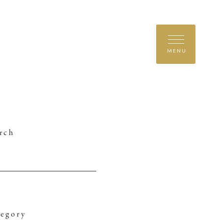
MENU
rch
egory