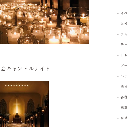
- 
- 
- 
- 
- 
- 
教会キャンドルナイト
- 
- 前
- 
- 
- 