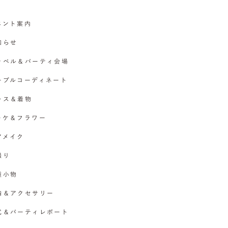
イベント案内
お知らせ
チャペル＆パーティ会場
テーブルコーディネート
ドレス＆着物
ブーケ＆フラワー
ヘアメイク
撮り
各種小物
指輪＆アクセサリー
挙式＆パーティレポート