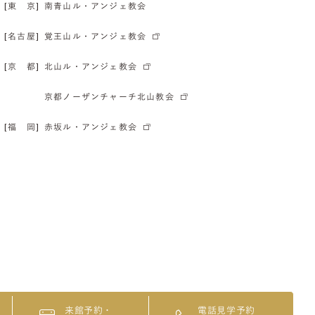
[東 京]
南青山ル・アンジェ教会
[名古屋]
覚王山ル・アンジェ教会
[京 都]
北山ル・アンジェ教会
京都ノーザンチャーチ北山教会
[福 岡]
赤坂ル・アンジェ教会
来館予約・
電話見学予約