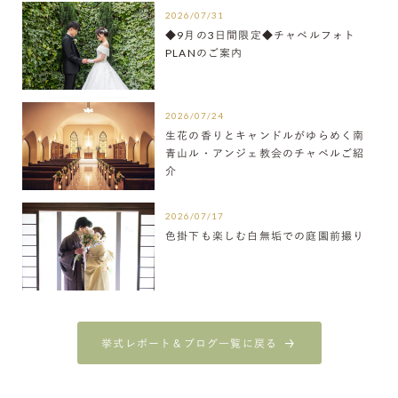
2026/07/31
◆9月の3日間限定◆チャペルフォト
PLANのご案内
2026/07/24
生花の香りとキャンドルがゆらめく南
青山ル・アンジェ教会のチャペルご紹
介
2026/07/17
色掛下も楽しむ白無垢での庭園前撮り
挙式レポート＆ブログ一覧に戻る