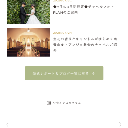
2026/07/31
◆9月の3日間限定◆チャペルフォト
PLANのご案内
2026/07/24
生花の香りとキャンドルがゆらめく南
青山ル・アンジェ教会のチャペルご紹
介
挙式レポート＆ブログ一覧に戻る
公式インスタグラム