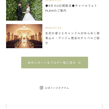
2026/07/31
◆9月の3日間限定◆チャペルフォト
PLANのご案内
2026/07/24
生花の香りとキャンドルがゆらめく南
青山ル・アンジェ教会のチャペルご紹
介
挙式レポート＆ブログ一覧に戻る
公式インスタグラム